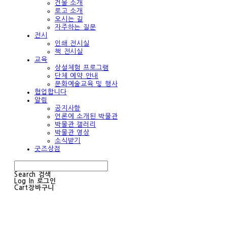
건물 소개
로고 소개
오시는 길
자주하는 질문
전시
인쇄 전시실
책 전시실
교육
상설체험 프로그램
단체 예약 안내
문화예술교육 및 행사
협업합니다
알림
공지사항
언론에 소개된 박물관
박물관 갤러리
박물관 영상
소식받기
굿즈상점
Search
검색
Log In
로그인
Cart
장바구니