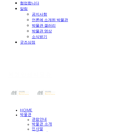
협업합니다
알림
공지사항
언론에 소개된 박물관
박물관 갤러리
박물관 영상
소식받기
굿즈상점
책과인쇄박물관
HOME
박물관
관람안내
박물관 소개
인사말