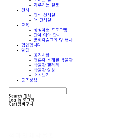
오시는 길
자주하는 질문
전시
인쇄 전시실
책 전시실
교육
상설체험 프로그램
단체 예약 안내
문화예술교육 및 행사
협업합니다
알림
공지사항
언론에 소개된 박물관
박물관 갤러리
박물관 영상
소식받기
굿즈상점
Search
검색
Log In
로그인
Cart
장바구니
책과인쇄박물관