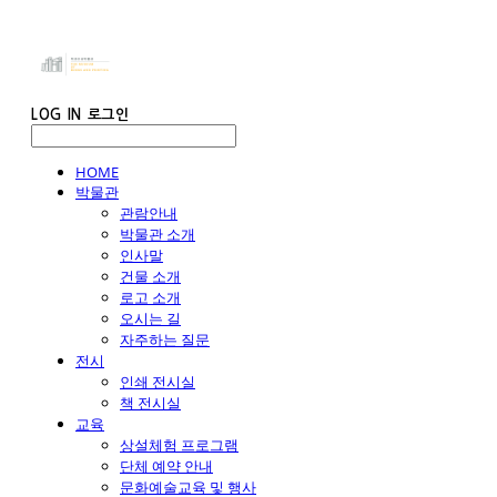
LOG IN
로그인
HOME
박물관
관람안내
박물관 소개
인사말
건물 소개
로고 소개
오시는 길
자주하는 질문
전시
인쇄 전시실
책 전시실
교육
상설체험 프로그램
단체 예약 안내
문화예술교육 및 행사