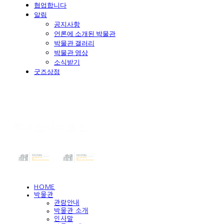
협업합니다
알림
공지사항
언론에 소개된 박물관
박물관 갤러리
박물관 영상
소식받기
굿즈상점
책과인쇄박물관
HOME
박물관
관람안내
박물관 소개
인사말