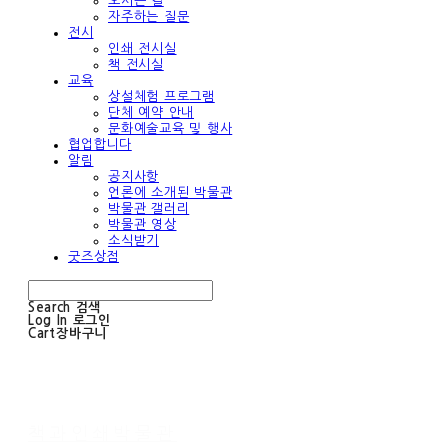
오시는 길
자주하는 질문
전시
인쇄 전시실
책 전시실
교육
상설체험 프로그램
단체 예약 안내
문화예술교육 및 행사
협업합니다
알림
공지사항
언론에 소개된 박물관
박물관 갤러리
박물관 영상
소식받기
굿즈상점
Search
검색
Log In
로그인
Cart
장바구니
책과인쇄박물관