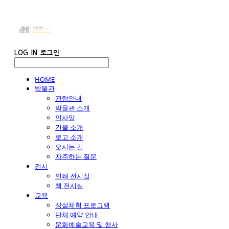
LOG IN
로그인
HOME
박물관
관람안내
박물관 소개
인사말
건물 소개
로고 소개
오시는 길
자주하는 질문
전시
인쇄 전시실
책 전시실
교육
상설체험 프로그램
단체 예약 안내
문화예술교육 및 행사