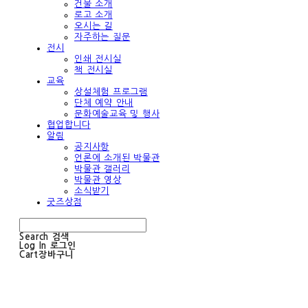
건물 소개
로고 소개
오시는 길
자주하는 질문
전시
인쇄 전시실
책 전시실
교육
상설체험 프로그램
단체 예약 안내
문화예술교육 및 행사
협업합니다
알림
공지사항
언론에 소개된 박물관
박물관 갤러리
박물관 영상
소식받기
굿즈상점
Search
검색
Log In
로그인
Cart
장바구니