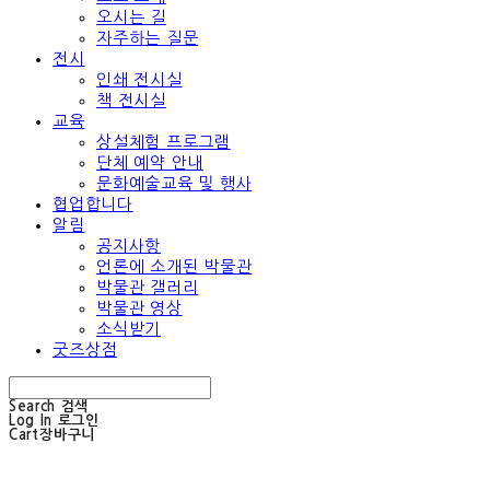
오시는 길
자주하는 질문
전시
인쇄 전시실
책 전시실
교육
상설체험 프로그램
단체 예약 안내
문화예술교육 및 행사
협업합니다
알림
공지사항
언론에 소개된 박물관
박물관 갤러리
박물관 영상
소식받기
굿즈상점
Search
검색
Log In
로그인
Cart
장바구니