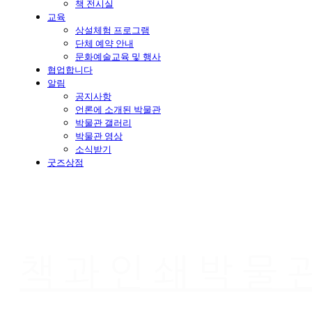
책 전시실
교육
상설체험 프로그램
단체 예약 안내
문화예술교육 및 행사
협업합니다
알림
공지사항
언론에 소개된 박물관
박물관 갤러리
박물관 영상
소식받기
굿즈상점
책과인쇄박물