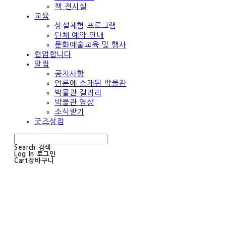
책 전시실
교육
상설체험 프로그램
단체 예약 안내
문화예술교육 및 행사
협업합니다
알림
공지사항
언론에 소개된 박물관
박물관 갤러리
박물관 영상
소식받기
굿즈상점
Search
검색
Log In
로그인
Cart
장바구니