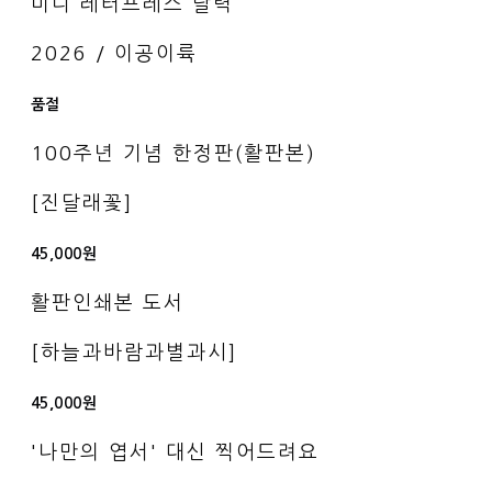
미니 레터프레스 달력
2026 / 이공이륙
품절
100주년 기념 한정판(활판본)
[진달래꽃]
45,000원
활판인쇄본 도서
[하늘과바람과별과시]
45,000원
'나만의 엽서' 대신 찍어드려요