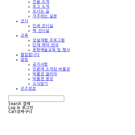
건물 소개
로고 소개
오시는 길
자주하는 질문
전시
인쇄 전시실
책 전시실
교육
상설체험 프로그램
단체 예약 안내
문화예술교육 및 행사
협업합니다
알림
공지사항
언론에 소개된 박물관
박물관 갤러리
박물관 영상
소식받기
굿즈상점
Search
검색
Log In
로그인
Cart
장바구니