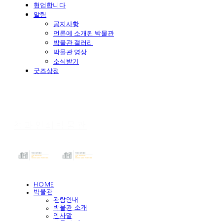
협업합니다
알림
공지사항
언론에 소개된 박물관
박물관 갤러리
박물관 영상
소식받기
굿즈상점
책과인쇄박물관
HOME
박물관
관람안내
박물관 소개
인사말