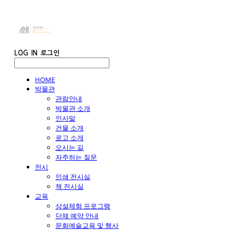
LOG IN
로그인
HOME
박물관
관람안내
박물관 소개
인사말
건물 소개
로고 소개
오시는 길
자주하는 질문
전시
인쇄 전시실
책 전시실
교육
상설체험 프로그램
단체 예약 안내
문화예술교육 및 행사