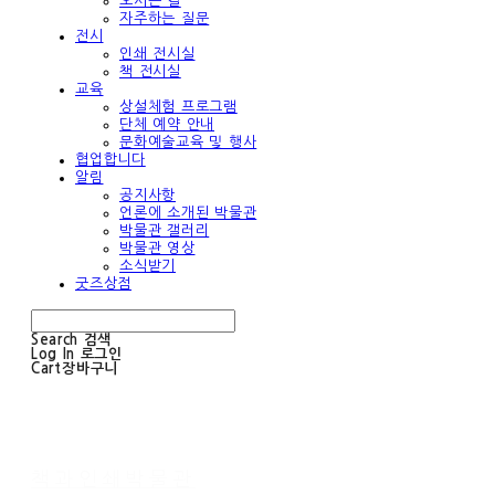
오시는 길
자주하는 질문
전시
인쇄 전시실
책 전시실
교육
상설체험 프로그램
단체 예약 안내
문화예술교육 및 행사
협업합니다
알림
공지사항
언론에 소개된 박물관
박물관 갤러리
박물관 영상
소식받기
굿즈상점
Search
검색
Log In
로그인
Cart
장바구니
책과인쇄박물관