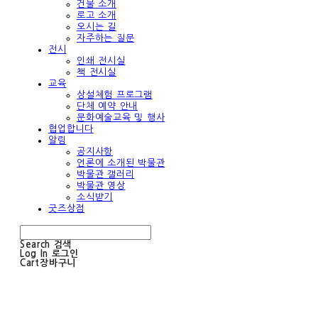
건물 소개
로고 소개
오시는 길
자주하는 질문
전시
인쇄 전시실
책 전시실
교육
상설체험 프로그램
단체 예약 안내
문화예술교육 및 행사
협업합니다
알림
공지사항
언론에 소개된 박물관
박물관 갤러리
박물관 영상
소식받기
굿즈상점
Search
검색
Log In
로그인
Cart
장바구니