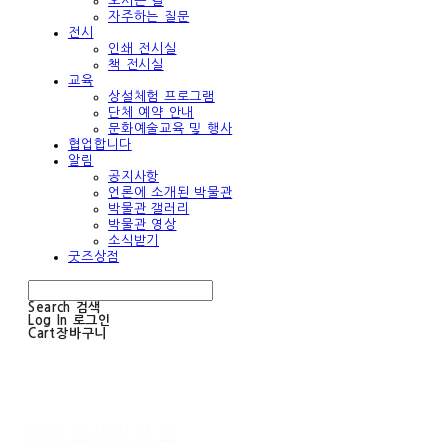
오시는 길
자주하는 질문
전시
인쇄 전시실
책 전시실
교육
상설체험 프로그램
단체 예약 안내
문화예술교육 및 행사
협업합니다
알림
공지사항
언론에 소개된 박물관
박물관 갤러리
박물관 영상
소식받기
굿즈상점
Search
검색
Log In
로그인
Cart
장바구니
책과인쇄박물관