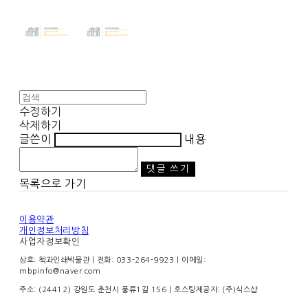
수정하기
삭제하기
글쓴이
내용
댓글 쓰기
목록으로 가기
이용약관
개인정보처리방침
사업자정보확인
상호: 책과인쇄박물관 | 전화: 033-264-9923 | 이메일:
mbpinfo@naver.com
주소: (24412) 강원도 춘천시 풍류1길 156
| 호스팅제공자: (주)식스샵