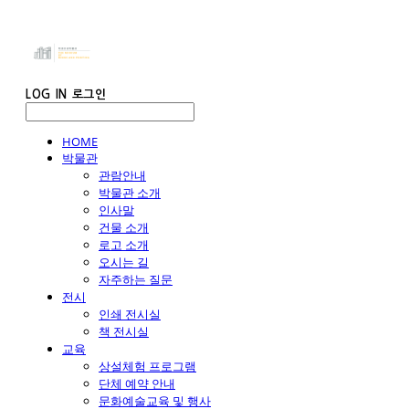
LOG IN
로그인
HOME
박물관
관람안내
박물관 소개
인사말
건물 소개
로고 소개
오시는 길
자주하는 질문
전시
인쇄 전시실
책 전시실
교육
상설체험 프로그램
단체 예약 안내
문화예술교육 및 행사