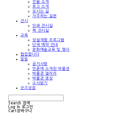
건물 소개
로고 소개
오시는 길
자주하는 질문
전시
인쇄 전시실
책 전시실
교육
상설체험 프로그램
단체 예약 안내
문화예술교육 및 행사
협업합니다
알림
공지사항
언론에 소개된 박물관
박물관 갤러리
박물관 영상
소식받기
굿즈상점
Search
검색
Log In
로그인
Cart
장바구니