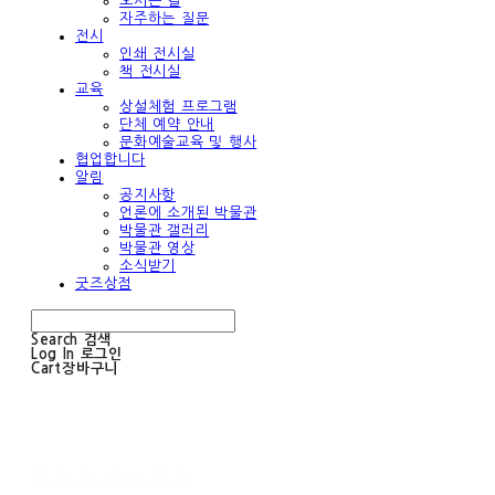
오시는 길
자주하는 질문
전시
인쇄 전시실
책 전시실
교육
상설체험 프로그램
단체 예약 안내
문화예술교육 및 행사
협업합니다
알림
공지사항
언론에 소개된 박물관
박물관 갤러리
박물관 영상
소식받기
굿즈상점
Search
검색
Log In
로그인
Cart
장바구니
책과인쇄박물관