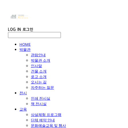
LOG IN
로그인
HOME
박물관
관람안내
박물관 소개
인사말
건물 소개
로고 소개
오시는 길
자주하는 질문
전시
인쇄 전시실
책 전시실
교육
상설체험 프로그램
단체 예약 안내
문화예술교육 및 행사