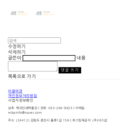
수정하기
삭제하기
글쓴이
내용
댓글 쓰기
목록으로 가기
이용약관
개인정보처리방침
사업자정보확인
상호: 책과인쇄박물관 | 전화: 033-264-9923 | 이메일:
mbpinfo@naver.com
주소: (24412) 강원도 춘천시 풍류1길 156
| 호스팅제공자: (주)식스샵