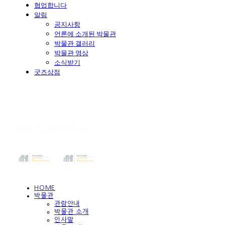
협업합니다
알림
공지사항
언론에 소개된 박물관
박물관 갤러리
박물관 영상
소식받기
굿즈상점
책과인쇄박물관
HOME
박물관
관람안내
박물관 소개
인사말