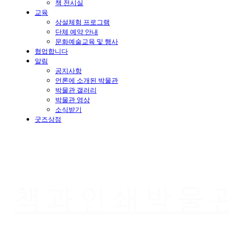
책 전시실
교육
상설체험 프로그램
단체 예약 안내
문화예술교육 및 행사
협업합니다
알림
공지사항
언론에 소개된 박물관
박물관 갤러리
박물관 영상
소식받기
굿즈상점
책과인쇄박물