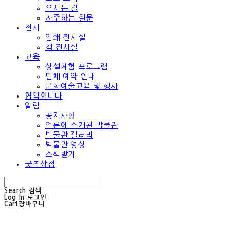
오시는 길
자주하는 질문
전시
인쇄 전시실
책 전시실
교육
상설체험 프로그램
단체 예약 안내
문화예술교육 및 행사
협업합니다
알림
공지사항
언론에 소개된 박물관
박물관 갤러리
박물관 영상
소식받기
굿즈상점
Search
검색
Log In
로그인
Cart
장바구니