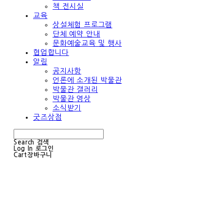
책 전시실
교육
상설체험 프로그램
단체 예약 안내
문화예술교육 및 행사
협업합니다
알림
공지사항
언론에 소개된 박물관
박물관 갤러리
박물관 영상
소식받기
굿즈상점
Search
검색
Log In
로그인
Cart
장바구니